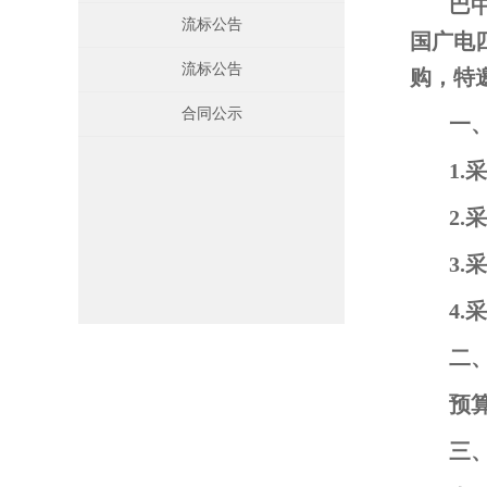
巴
流标公告
国广电
流标公告
购，特
合同公示
一
1.
2
3
4
二
预算
三