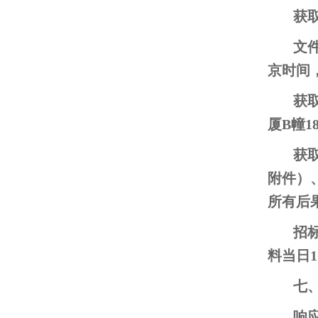
获
文件
京时间
获
厦B幢1
获
附件）
所有后
招
料当日1
七、
响