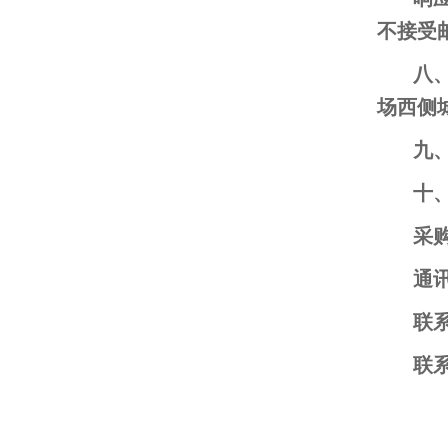
不接受
八
场西侧城
九
十
采
通
联
联系