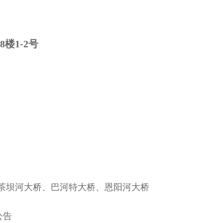
楼1-2号
目茶坝河大桥、巴河特大桥、恩阳河大桥
公告