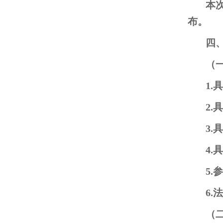
本次
布。
四
（
1
2
3
4
5
6
（