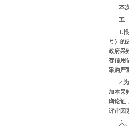
本
五
1
号）的要
政府采购
存信用
采购严
2
加本采
询论证
评审因
六